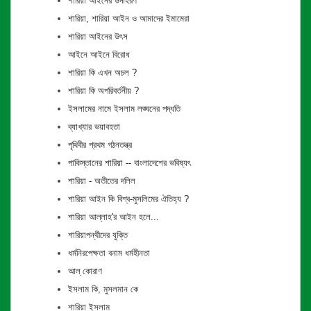
শারিয়া আইনের উদাহরণ
শারিয়া, শারিয়া আইন ও আমাদের ইমামেরা
শারিয়া আইনের উৎস
আইনে আইনে বিরোধ
শারিয়া কি এখন অচল ?
শারিয়া কি অপরিবর্তনীয় ?
ইসলামের নামে ইসলাম লঙ্ঘনের পদ্ধতি
ব্যাখ্যার ভয়াবহতা
পৃথিবীর প্রথম গঠনতন্ত্র
পাকিস্তানের শারিয়া -- বাংলাদেশের ভবিষ্যৎ
শারিয়া - অতীতের দলিল
শারিয়া আইন কি বিশ্ব-মুসলিমের ঐতিহ্য ?
শারিয়া আল্লাহ'র আইন হলে...
শারিয়াপন্থীদের যুক্তি
ধর্মনিরপেক্ষতা বনাম ধর্মহীনতা
আল্ কোরাণ
ইসলাম কি, মুসলমান কে
শারিয়া ইসলাম