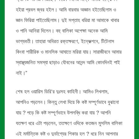
হইয়া প্রবল জ্বর হইল। আমি বারবার অজ্ঞান হইতেছিলাম ও
জ্ঞান ফিরিয়া পাইতেছিলাম। দুই সপ্তাহ ধরিয়া মা আমাকে খাবার
ও পানি আনিয়া দিলেন। বহু বালিকা অপেক্ষা অনেক আমি
ভাগ্যবতী। তাহারা অবিরত রক্তক্ষরণে, ইন্ফেক্শনে, টিটেনাস
কিংবা শারীরিক ও মানসিক আঘাতে মরিয়া যায়। সারাজীবনে আমার
স্বাস্থ্যজনিত সমস্যা ছাড়াও যৌবনের আনন্দ আমি কোনদিনই পাই
নাই।”
শেষ হল ওয়ারিস ডিরি’র দুঃসহ কাহিনী। আমিও লিখলাম,
আপনিও পড়লেন। কিন্তু লেখা দিয়ে কি কষ্ট সম্পূর্ণভাবে বুঝানো
যায় ? পড়ে কি কষ্ট সম্পূর্ণভাবে উপলব্ধি করা যায় ? আপনি
যতক্ষণ ধরে এটা পড়লেন, ততক্ষণে ওদিকে কতজন মুসলিম বালিকা
এই মর্মান্তিক কষ্ট ও দুর্ভাগ্যের শিকার হল ? ধরে নিন আপনার