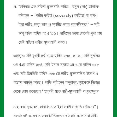
“মদিনায় এক মহিলা মুসলমানি করিত। রসুল (সাঃ) তাহাকে
বলিলেন − ‘গভীর করিয়া (severely) কাটিয়ো না কারণ
ইহা নারীর জন্য ভাল ও স্বামীর জন্য আকাক্সিক্ষত’” − সহি
আবু দাউদ হাদিস নং ৫২৫১। হাদিসের ভাষা থেকেই বুঝা যায়
সেই মহিলা নারীর মুসলমানি করত।
এছাড়াও সহি বুখারী ৪র্থ খণ্ড হাদিস ৫৭৫, ৫৭৬ ; সহি মুসলিম
৩য় খণ্ড হাদিস ৬৮৪, সহি ইবনে মাজাহ ১ম খণ্ড হাদিস ৬০৮
এবং সহি তিরমিজি হাদিস ১৬৬-তে নারীর মুসলমানি’র উলেখ ও
পরোক্ষ সমর্থন আছে। শাফি আইনের অনুবাদক ব্র্যাকেটে নিজের
থেকে যোগ করেছেন “হাম্বলি মতে নারী-মুসলমানি বাধ্যতামূলক
নহে বরং সুনড়বত, হানাফি মতে ইহা স্বামীর প্রতি সৌজন্য”।
স্বভাবতই এ-সব সূত্রের ভিত্তিতে ওখানকার মওলানারা নারী-