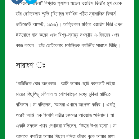
বিস্ময়কর মহিলা” বিখ্যাত ফ্যাশন মডেল ওয়ারিস ডিরি’র মুখ থেকে
তাঁর ছোটবেলার স্মৃতি (বিশ্বের সর্বাধিক পঠিত ম্যাগাজিন রিডার্স
ডাইজেস্ট আগস্ট, ১৯৯৯)। আফ্রিকান মহিলা ওয়ারিস ডিরি এখন
ইউরোপে বাস করেন এবং বিশ্ব-স্বাস্থ্য সংস্থায় এ-বিষয়ের ওপর
কাজ করেন। তাঁর ছোটবেলার মর্মান্তিক কাহিনীর সারাংশ দিচ্ছি।
সারাংশ ঃ
“চারিদিকে ঘোর অন্ধকার। আমি আমার ছোট্ট কম্বলটি লইয়া
মায়ের পিছুপিছু চলিলাম ও ঝোপঝাড়ের মধ্যে ঢুকিয়া মাটিতে
বসিলাম। মা বলিলেন, ‘আমরা এখানে অপেক্ষা করিব’। একটু
পরেই আমি এক জিপসি নারীর চপ্পলের আওয়াজ শুনিলাম। মা
একটি সমতল পাথর দেখাইয়া বলিলেন, ‘উহার উপর বসো’। মা
আমাকে বসাইয়া আমার পিছনে বসিয়া তাঁহার বুকে আমার মাথা