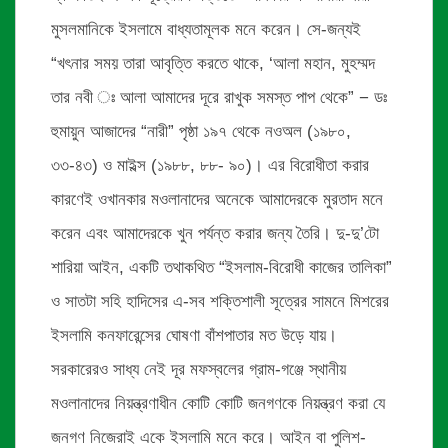
মুসলমানিকে ইসলামে বাধ্যতামূলক মনে করেন। সে-জন্যই
“খৎনার সময় তারা আবৃত্তি করতে থাকে, ‘আলা মহান, মুহম্মদ
তার নবী ঃ আলা আমাদের দূরে রাখুক সমস্ত পাপ থেকে” − ডঃ
হুমায়ুন আজাদের “নারী” পৃষ্ঠা ১৯৭ থেকে নওঅল (১৯৮০,
৩৩-৪৩) ও মাইল্স (১৯৮৮, ৮৮- ৯০)। এর বিরোধীতা করার
কারণেই ওখানকার মওলানাদের অনেকে আমাদেরকে মুরতাদ মনে
করেন এবং আমাদেরকে খুন পর্যন্ত করার জন্য তৈরি। দু-দু’টো
শারিয়া আইন, একটি তথাকথিত “ইসলাম-বিরোধী কাজের তালিকা”
ও সাতটা সহি হাদিসের এ-সব শক্তিশালী সূত্রের সামনে মিশরের
ইসলামি কনফারেন্সের ঘোষণা বাঁশপাতার মত উড়ে যায়।
সরকারেরও সাধ্য নেই দূর মফস্বলের গ্রাম-গঞ্জে স্থানীয়
মওলানাদের নিয়ন্ত্রণাধীন কোটি কোটি জনগণকে নিয়ন্ত্রণ করা যে
জনগণ নিজেরাই একে ইসলামি মনে করে। আইন বা পুলিশ-