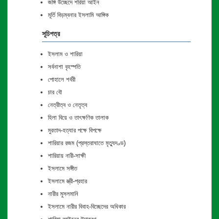
জঙ্গি উচ্ছেদে শরিয়া আইন
মূর্তি বিড়ম্বনার ইসলামি আঙ্গিক
সূচিপত্র
ইসলাম ও শারিয়া
সর্বনাশা বৃহস্পতি
পোহালে শর্বরী
চার বৌ
নেত্রীত্ব ও নেতৃত্ব
হিলা বিয়ে ও তাৎক্ষণিক তালাক
মুরতাদ-হত্যার পক্ষে বিপক্ষে
শারিয়ার রজম (প্রস্তরাঘাতে মৃত্যুদণ্ড)
শারিয়ায় নারী-সাক্ষী
ইসলামে সঙ্গীত
ইসলামে স্ত্রী-প্রহার
নারীর মুসলমানি
ইসলামে নারীর বিবাহ-বিচ্ছেদের অধিকার