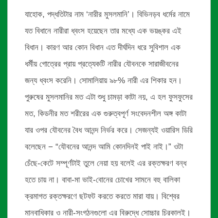
যাহোক, পদ্ধতিটার নাম ‘নারীর মুসলমানি’। বিভিনড়ব ধর্মের নামে
যত বিধানে নারীরা ধ্বংস হয়েছেন তার মধ্যে এক ভয়ঙ্কর এই
বিধান। কারণ আর কোন বিধান এত দীর্ঘদিন ধরে সুবিশাল এক
ধর্মীয় গোত্রের প্রায় প্রত্যেকটি নারীর যৌবনকে সারাজীবনের
জন্য ধ্বংস করেনি। সোমালিয়ায় ৯৮% নারী এর শিকার হন।
পুরুষের মুসলমানির মত এটা শুধু চামড়া কাটা নয়, এ হল ফুসফুসের
মত, কিডনীর মত শরীরের এক গুরুত্বপূর্ণ সংবেদনশীল অঙ্গ কাটা
যার ওপর যৌবনের বৈধ আনন্দ নির্ভর করে। সেজন্যই ওয়ারিস ডিরি
বলেছেন − “যৌবনের আনন্দ আমি কোনদিনই পাই নাই।” ওটা
চেঁছে-কেটে সম্পূর্ণটাই তুলে নেয়া হয় বলেই এর রক্তক্ষরণ বন্ধ
হতে চায় না। বাবা-মা ভাই-বোনের চোখের সামনে বহু বালিকা
ক্রমাগত রক্তক্ষরণে ছটফট করতে করতে মারা যায়। বিশ্বের
মানবাধিকার ও নারী-সংগঠনগুলো এর বিরুদ্ধে সোচ্চার চিরকালই।