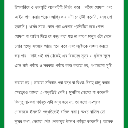
উপকারিতা ও ভাবমূর্তি অনেকটাই নির্ভর করে। অবৈধ ঘোষণা এবং
আইন পাশ করার পরেও আফ্রিকায় এটা মোটেই কমেনি, বন্ধ তো
হয়ইনি। ধর্মের নামে কোন প্রা একবার প্রতিষ্ঠিত হয়ে গেলে
ঘোষণা বা আইন দিয়ে তা বন্ধ করা যায় না কারণ মানুষ ওটা মেনে
চলার মধ্যে সওয়াব আছে মনে করে এবং স্রষ্টাকে লঙ্ঘন করতে
ভয় পায়। তাই ওই ধর্ম থেকেই এর বিরুদ্ধে সূত্র ও যুক্তি তুলে
এনে মাঠ-পর্যায়ে ও সরকার-পর্যায়ে কাজ করতে হয়, গণচেতনা সৃষ্টি
করতে হয়। ভারতে সতিদাহ-প্রা বন্ধ বা বিধবা-বিবাহ চালু করার
ক্ষেত্রেও আমরা এ-পদ্ধতিই দেখি। মুসলিম নেতারা যা করেননি
কিন্তু না-করা পর্যন্ত এটা বন্ধ হবে না, তা হলো এ-প্রার
শেকড়কে ইসলামি পদ্ধতিতেই বাতিল করা। অথচ বাতিল তো
দূরের কথা, নেতারা সেই শেকড়ের উলেখ পর্যন্ত করেননি। অনেক