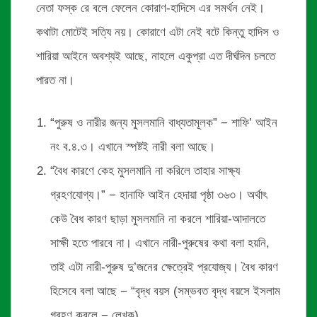
নেতা ফস্ক রে বলে ফেলেন কোরাণ-হাদিসে এর সমর্থন নেই।
কথাটা মোটেই সত্যি নয়। কোরাণে এটা নেই বটে কিন্তু হাদিস ও
শারিয়া আইনে অবশ্যই আছে, নাহলে একুপ্রা এত দীর্ঘদিন চলতে
পারত না।
“পুরুষ ও নারীর জন্য মুসলমানি বাধ্যতামূলক” − শাফি’ আইন
নং ব.৪.৩। এখানে স্পষ্টই নারী বলা আছে।
“বৈধ কারণে কেহ মুসলমানি না করিলে তাহার সাক্ষ্য
গ্রহণযোগ্য।” − হানাফি আইন হেদায়া পৃষ্ঠা ৩৬৩। অর্থাৎ
কেউ বৈধ কারণ ছাড়া মুসলমানি না করলে শারিয়া-আদালতে
সাক্ষী হতে পারবে না। এখানে নারী-পুরুষের কথা বলা হয়নি,
তাই এটা নারী-পুরুষ দু’জনের ক্ষেত্রেই প্রযোজ্য। বৈধ কারণ
হিসেবে বলা আছে − “বৃদ্ধ বয়স (সম্ভবত বৃদ্ধ বয়সে ইসলাম
গ্রহণ করলে − লেখক)