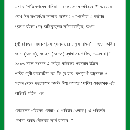
এবারে “পাকিস্তানের শারিয়া − বাংলাদেশের ভবিষ্যৎ ?” অধ্যায়ে
দেখে নিন তথাকথিত আলা’র আইন ঃ “পরকীয়া ও ধর্ষণের
প্রমাণ হইবে (ক) অভিযুক্তের স্বীকারোক্তি, অথবা
(খ) চারজন বয়স্ক পুরুষ মুসলমানের চাক্ষুষ সাক্ষ্য” − হুদুদ আইন
নং ৭ (১৯৭৯), নং ২০ (১৯৮০) দ্বারা সংশোধিত, ৮-এর খ।”
২০০৬ সালে সংসদে এ-আইন বাতিলের প্রস্তাব উঠলে
শারিয়াপন্থী রাজনৈতিক দল ক্ষিপ্ত হয়ে দেশব্যাপী আন্দোলন ও
সংসদ থেকে পদত্যাগের হুমকি দিয়ে বলেছে “শারিয়া মোতাবেক এই
আইনই সঠিক, এর
কোনরকম পরিবর্তন কোরাণ ও শারিয়ার খেলাফ। এ-পরিবর্তন
দেশকে অবাধ যৌনতার স্বর্গ বানাবে।”