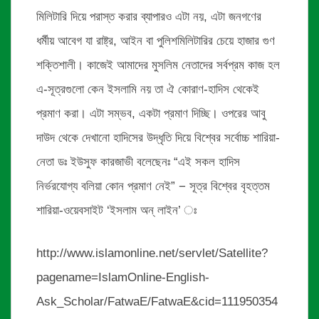
মিলিটারি দিয়ে পরাস্ত করার ব্যাপারও এটা নয়, এটা জনগণের
ধর্মীয় আবেগ যা রাষ্ট্র, আইন বা পুলিশমিলিটারির চেয়ে হাজার গুণ
শক্তিশালী। কাজেই আমাদের মুসলিম নেতাদের সর্বপ্রম কাজ হল
এ-সূত্রগুলো কেন ইসলামি নয় তা ঐ কোরাণ-হাদিস থেকেই
প্রমাণ করা। এটা সম্ভব, একটা প্রমাণ দিচ্ছি। ওপরের আবু
দাউদ থেকে দেখানো হাদিসের উদ্ধৃতি দিয়ে বিশ্বের সর্বোচ্চ শারিয়া-
নেতা ডঃ ইউসুফ কারজাভী বলেছেনঃ “এই সকল হাদিস
নির্ভরযোগ্য বলিয়া কোন প্রমাণ নেই” − সূত্র বিশ্বের বৃহত্তম
শারিয়া-ওয়েবসাইট ‘ইসলাম অন্ লাইন’ ঃ
http://www.islamonline.net/servlet/Satellite?
pagename=IslamOnline-English-
Ask_Scholar/FatwaE/FatwaE&cid=111950354