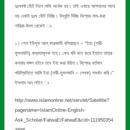
দুঃখকষ্ট বেঁটে নিলে নাকি অর্ধেক হয়। তাই এবারে আপনাদের সাথে
বড় একটা দুঃখ বেঁটে নিচ্ছি। উদ্ধৃতি দিচ্ছি বিশ্বের নাম-করা
শারিয়া-উৎস থেকেই ঃ
১। শেখ ইউসুফ আল্ কারজাভী বলিয়াছেন − “ইহা (নারী-
মুসলমানি) বাধ্যতামূলক নহে। কেহ যদি মনে করে ইহাতে তাহার
কন্যার মঙ্গল হইবে তবে ইহা করা উচিত। বিশ্বের বর্তমান
পরিস্থিতিতে আমি ইহা (নারী-মুসলমানি − লেখক) সমর্থন করি।”
ইসলাম অন্ লাইন ঃ
http://www.islamonline.net/servlet/Satellite?
pagename=IslamOnline-English-
Ask_Scholar/FatwaE/FatwaE&cid=111950354
3886