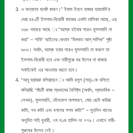
ও অন্যান্য যথেষ্ট কারণ।” ইমাম ইবনে হাজার হায়তামি’র
দেয়া ৪৪২টি ইসলাম-বিরোধী কাজের একটা তালিকা আছে, এর
৩৬৮ নম্বরে আছে ঃ “বয়স্ক হইবার পরেও মুসলমানি না
করা” − শাফি’ আইনের কেতাব “উমদাত আল্ সালিক” পৃষ্ঠা
৯৮৬। অর্থাৎ, বয়স্ক হবার পরেও মুসলমানি না করলে তা
ইসলাম-বিরোধী হবে এবং নারীপুরুে ষর উলেখ না থাকায়
সবাইকেই এর আওতায় ধরতে হবে।
“আবু হুরায়রা বলিয়াছেন ঃ আমি রসুল (সাঃ)-কে বলিতে
শুনিয়াছি ‘পাঁচটি কাজ স্বভাবের বৈশিষ্ট্য (অর্থাৎ, স্বাভাবিক −
লেখক), মুসলমানি, যৌনকেশ অপসারণ, মোচ ছোট করিয়া
কাটা, নখ কাটা এবং বগলের পশম কাটা’” − মুহসিন খানের
অনুদিত সহি বুখারী, ৭ম খণ্ড হাদিস নং ৭৭৯। এখানে নারী-
পুরুষের উলেখ নেই।