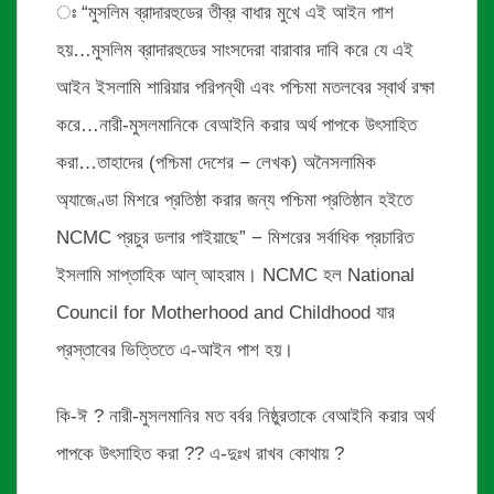
ঃ “মুসলিম ব্রাদারহুডের তীব্র বাধার মুখে এই আইন পাশ
হয়…মুসলিম ব্রাদারহুডের সাংসদেরা বারাবার দাবি করে যে এই
আইন ইসলামি শারিয়ার পরিপন্থী এবং পশ্চিমা মতলবের স্বার্থ রক্ষা
করে…নারী-মুসলমানিকে বেআইনি করার অর্থ পাপকে উৎসাহিত
করা…তাহাদের (পশ্চিমা দেশের − লেখক) অনৈসলামিক
অ্যাজেণ্ডা মিশরে প্রতিষ্ঠা করার জন্য পশ্চিমা প্রতিষ্ঠান হইতে
NCMC প্রচুর ডলার পাইয়াছে” − মিশরের সর্বাধিক প্রচারিত
ইসলামি সাপ্তাহিক আল্ আহরাম। NCMC হল National
Council for Motherhood and Childhood যার
প্রস্তাবের ভিত্তিতে এ-আইন পাশ হয়।
কি-ঈ ? নারী-মুসলমানির মত বর্বর নিষ্ঠুরতাকে বেআইনি করার অর্থ
পাপকে উৎসাহিত করা ?? এ-দুঃখ রাখব কোথায় ?