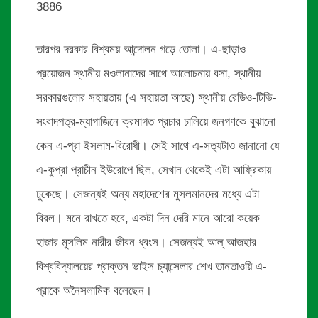
3886
তারপর দরকার বিশ্বময় আন্দোলন গড়ে তোলা। এ-ছাড়াও
প্রয়োজন স্থানীয় মওলানাদের সাথে আলোচনায় বসা, স্থানীয়
সরকারগুলোর সহায়তায় (এ সহায়তা আছে) স্থানীয় রেডিও-টিভি-
সংবাদপত্র-ম্যাগাজিনে ক্রমাগত প্রচার চালিয়ে জনগণকে বুঝানো
কেন এ-প্রা ইসলাম-বিরোধী। সেই সাথে এ-সত্যটাও জানানো যে
এ-কুপ্রা প্রাচীন ইউরোপে ছিল, সেখান থেকেই এটা আফ্রিকায়
ঢুকেছে। সেজন্যই অন্য মহাদেশের মুসলমানদের মধ্যে এটা
বিরল। মনে রাখতে হবে, একটা দিন দেরি মানে আরো কয়েক
হাজার মুসলিম নারীর জীবন ধ্বংস। সেজন্যই আল্ আজহার
বিশ্ববিদ্যালয়ের প্রাক্তন ভাইস চ্যান্সেলার শেখ তানতাওয়ি এ-
প্রাকে অনৈসলামিক বলেছেন।