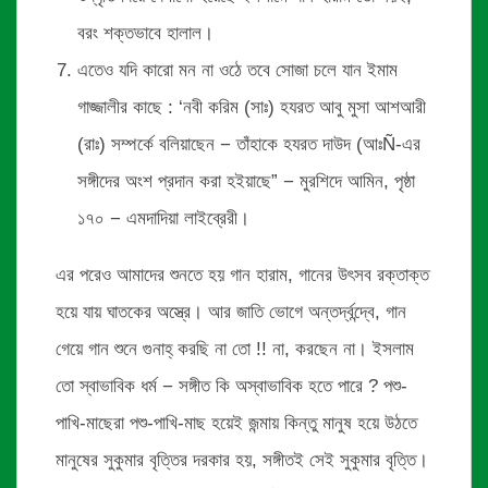
বরং শক্তভাবে হালাল।
এতেও যদি কারো মন না ওঠে তবে সোজা চলে যান ইমাম
গাজ্জালীর কাছে : ‘নবী করিম (সাঃ) হযরত আবু মুসা আশআরী
(রাঃ) সম্পর্কে বলিয়াছেন − তাঁহাকে হযরত দাউদ (আঃÑ-এর
সঙ্গীদের অংশ প্রদান করা হইয়াছে” − মুরশিদে আমিন, পৃষ্ঠা
১৭০ − এমদাদিয়া লাইব্রেরী।
এর পরেও আমাদের শুনতে হয় গান হারাম, গানের উৎসব রক্তাক্ত
হয়ে যায় ঘাতকের অস্ত্রে। আর জাতি ভোগে অন্তর্দ্বন্দ্বে, গান
গেয়ে গান শুনে গুনাহ্ করছি না তো !! না, করছেন না। ইসলাম
তো স্বাভাবিক ধর্ম − সঙ্গীত কি অস্বাভাবিক হতে পারে ? পশু-
পাখি-মাছেরা পশু-পাখি-মাছ হয়েই জন্মায় কিন্তু মানুষ হয়ে উঠতে
মানুষের সুকুমার বৃত্তির দরকার হয়, সঙ্গীতই সেই সুকুমার বৃত্তি।