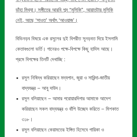
ডাঁহা মিথ্যা। সঙ্গীতের আরবি শব্দ “মুসিকি”, আয়াতটায় মুসিকি
নেই, আছে ‘সাওত’ অর্থাৎ ‘আওয়াজ’।
বিভিনড়ব বিষয়ে এক রসুলের দুই বিপরীত সুনড়বত দিয়ে ইসলামি
কেতাবগুলো ভর্তি। গানেরও পক্ষে-বিপক্ষে কিছু হাদিস আছে।
প্রমে বিপক্ষের তিনটি দেখাচ্ছি :
রসুল নিষিদ্ধ করিয়াছেন মদ্যপান, জুয়া ও সারিন্দা-জাতীয়
বাদ্যযন্ত্র − আবু দাউদ।
রসুল বলিয়াছেন − আমার পরোয়ারদিগার আমাকে আদেশ
করিয়াছেন সকল বাদ্যযন্ত্র ও বাঁশি উচ্ছেদ করিতে − মিশকাত
৩১৮।
রসুল বলিয়াছেন কেয়ামতের ইঙ্গিত হিসেবে গায়িকা ও