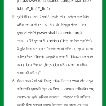
(http://www.renaissance.com.pk/Marrefl2Y
5.htm#_ftn4#_ftn4)
ব্যারিস্টারের লেখা ইসলামি কেতাব কারো অপছন্দ হলে তিনি
এটাও দেখতে পারেন। এ নিয়ে যাঁরা বিস্তৃত গবেষণা করে
মুস্তাফা কানাদি (www.shahbazcenter.org)
কোরাণের ইউসুফ আলী’র ব্যাখ্যার (বিশ্বে সর্বাধিক প্রচলিত)
উদ্ধৃতি দিয়ে বলেছেন : “আলাহ প্রজ্ঞা হইল যে, স্থান-কালের
পরিপ্রেক্ষিতে নবীগণের আধ্যাত্মিক গুণাবলী বিভিনড়ব রূপ ধারণ
করে। ইহার উজ্জ্বল দৃষ্টান্ত হইল দাউদকে গান ও সঙ্গীত
দেওয়া হইয়াছিল।”
যাঁদের পড়ার ধৈর্য নেই কিন্তু নাটক-সিনেমার পোকা তাঁরা দেখুন
পাকিস্তানি ছায়াছবি ‘খুদা কে লিয়ে’ − বোম্বের নাসিরুদ্দীন শাহ্
দরবেশ-এর দুর্ধর্ষ অভিনয় করেছেন। ওটাতেও সহি হাদিসের
উদ্ধৃতি দিয়ে দেখানো হয়েছে ইসলামে গান হারাম তো নয়ই,