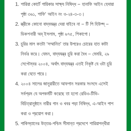
শারিয়া কোর্টে গায়িকার সাক্ষ্য নিষিদ্ধ − হানাফি আইন হেদায়া
পৃষ্ঠা ৩৬১, শাফি’ আইন নং ও-২৪-৩-৩।
স্ত্রীকে কোনো বাদ্যযন্ত্র দেয়া যাইবে না − টি পি হিউগ্স্ −
ডিকশনারী অব্ ইসলাম, পৃষ্ঠা ৬৭৫, শিকাগো।
চুরির মাল কতটা ‘সম্মানিত’ তার উপরেও চোরের হাত কাটা
নির্ভর করে। যেমন, বাদ্যযন্ত্র চুরি করা বৈধ − মেমরি, ২৯
সেপ্টেম্বর ২০০৪, অর্থাৎ বাদ্যযন্ত্র এতই নিকৃষ্ট যে ওটা চুরি
করা যেতে পারে।
২০০৪ সালের জানুয়ারীতে আফগান সরকার সংসদে এসেই
সর্বপ্রম যে অপকর্মটি করেছে তা হলো রেডিও-টিভি-
বিচিত্রানুষ্ঠানে নারীর গান ও খবর পড়া নিষিদ্ধ, এ-আইন পাশ
করা ও প্রয়োগ করা।
পাকিস্তানের উত্তর-পশ্চিম সীমান্ত প্রদেশে শারিয়াপন্থীরা