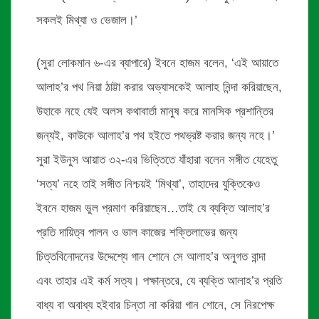
সকলই মিথ্যা ও ভেজাল।’
(সুরা লোকমান ৬-এর ব্যাপারে) ইবনে হাজম বলেন, ‘এই আয়াতে
আলাহ’র পথ নিয়া ঠাট্টা করার অভ্যাসকেই আলাহ নিন্দা করিয়াছেন,
উহাকে নহে যেই অলস কথাবার্তা মানুষ করে মানসিক প্রশান্তির
জন্যই, কাউকে আলাহ’র পথ হইতে পথভ্রষ্ট করার জন্য নহে।’
সুরা ইউনুস আয়াত ৩২-এর ভিত্তিতে যাঁহারা বলেন সঙ্গীত যেহেতু
‘সত্য’ নহে তাই সঙ্গীত নিশ্চয়ই ‘মিথ্যা’, তাহাদের যুক্তিকেও
ইবনে হাজম ভুল প্রমাণ করিয়াছেন…তাই যে ব্যক্তি আলাহ’র
প্রতি দায়িত্ব পালন ও ভাল কাজের শক্তিলাভের জন্য
চিত্তবিনোদনের উদ্দেশ্যে গান শোনে সে আলাহ’র অনুগত বান্দা
এবং তাহার এই কর্ম সত্য। পক্ষান্তরে, যে ব্যক্তি আলাহ’র প্রতি
বাধ্য বা অবাধ্য হইবার চিন্তা না করিয়া গান শোনে, সে নিরপেক্ষ