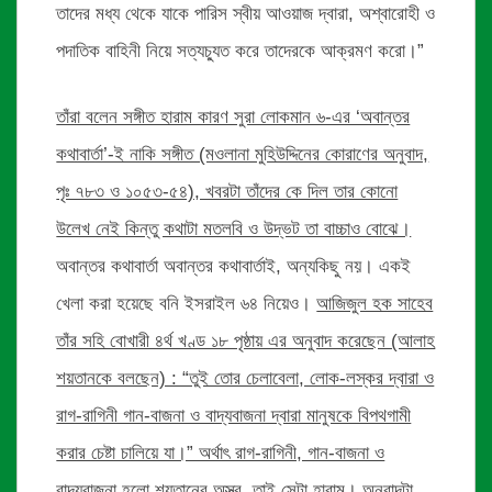
তাদের মধ্য থেকে যাকে পারিস স্বীয় আওয়াজ দ্বারা, অশ্বারোহী ও
পদাতিক বাহিনী নিয়ে সত্যচ্যুত করে তাদেরকে আক্রমণ করো।”
তাঁরা বলেন সঙ্গীত হারাম কারণ সুরা লোকমান ৬-এর ‘অবান্তর
কথাবার্তা’-ই নাকি সঙ্গীত (মওলানা মুহিউদ্দিনের কোরাণের অনুবাদ,
পৃঃ ৭৮৩ ও ১০৫৩-৫৪), খবরটা তাঁদের কে দিল তার কোনো
উলেখ নেই কিন্তু কথাটা মতলবি ও উদ্ভট তা বাচ্চাও বোঝে।
অবান্তর কথাবার্তা অবান্তর কথাবার্তাই, অন্যকিছু নয়। একই
খেলা করা হয়েছে বনি ইসরাইল ৬৪ নিয়েও।
আজিজুল হক সাহেব
তাঁর সহি বোখারী ৪র্থ খণ্ড ১৮ পৃষ্ঠায় এর অনুবাদ করেছেন (আলাহ
শয়তানকে বলছেন) : “তুই তোর চেলাবেলা, লোক-লস্কর দ্বারা ও
রাগ-রাগিনী গান-বাজনা ও বাদ্যবাজনা দ্বারা মানুষকে বিপথগামী
করার চেষ্টা চালিয়ে যা।” অর্থাৎ রাগ-রাগিনী, গান-বাজনা ও
বাদ্যবাজনা হলো শয়তানের অস্ত্র, তাই সেটা হারাম। অনুবাদটা