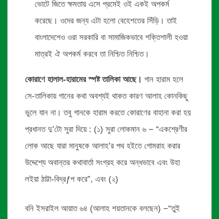
ভোটে জিতে ক্ষমতায় এসে প্রমেই ওই একই অপকর্ম
করেছে। ওদের জন্য এটা হলো বেহেশতের সিঁড়ি। তাই
বাংলাদেশেও ওরা সরকারি বা সামাজিকভাবে শক্তিশালী হওয়া
মাত্রই ঐ অপকর্ম করবে তা নিশ্চিত নিশ্চিত।
কোরাণে হালাল-হারামের স্পষ্ট তালিকা আছে।
গান হারাম হলে
সে-তালিকায় গানের কথা অবশ্যই থাকত কারণ আলাহ কোনকিছু
ভুলে যান না। তবু গানকে হারাম করতে কোরাণের বাহানা করা হয়
প্রধানত দু’টো সুরা দিয়ে : (১) সুরা লোকমান ৬ − “একশ্রেণীর
লোক আছে যারা মানুষকে আলাহ’র পথ হইতে গোমরাহ করার
উদ্দেশ্যে অবান্তর কথাবার্তা সংগ্রহ করে অন্ধভাবে এবং উহা
লইয়া ঠাট্টা-বিদ্রƒপ করে”, এবং (২)
বনি ইসরাইল আয়াত ৬৪ (আলাহ শয়তানকে বলছেন) −“তুই