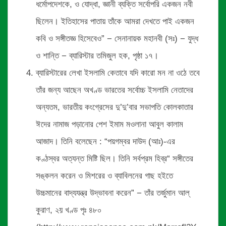
ধর্মোপদেশকে, ও যোদ্ধা, জ্ঞানী ব্যক্তি সর্বোপরি একজন নবী
ছিলেন। ইতিহাসের পাতায় তাঁকে আমরা দেখতে পাই একজন
কবি ও সঙ্গীতজ্ঞ হিসেবেও” − সেনানায়ক মহানবী (সঃ) − যুদ্ধ
ও শান্তি − ব্যারিস্টার তমিজুল হক, পৃষ্ঠা ১৭।
ব্যারিস্টারের লেখা ইসলামি কেতাবে যদি কারো মন না ওঠে তবে
তাঁর জন্য আছেন অখণ্ড ভারতের সর্বোচ্চ ইসলামি নেতাদের
অন্যতম, ভারতীয় কংগ্রেসের দু’দু’বার সভাপতি কোলকাতার
ঈদের নামাজ পড়ানোর পেশ ইমাম মওলানা আবুল কালাম
আজাদ। তিনি বলেছেন : “পয়গম্বর দাউদ (আঃ)-এর
কণ্ঠস্বর অত্যন্ত মিষ্টি ছিল। তিনি সর্বপ্রম হিব্র“ সঙ্গীতের
সঙ্কলন করেন ও মিশরের ও ব্যাবিলনের গাছ হইতে
উচ্চমানের বাদ্যযন্ত্র উদ্ভাবনা করেন” − তাঁর তর্জুমান আল্
কুরাণ, ২য় খণ্ড পৃঃ ৪৮০