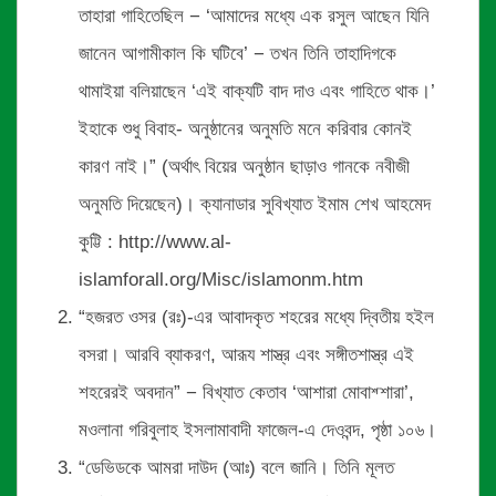
তাহারা গাহিতেছিল − ‘আমাদের মধ্যে এক রসুল আছেন যিনি
জানেন আগামীকাল কি ঘটিবে’ − তখন তিনি তাহাদিগকে
থামাইয়া বলিয়াছেন ‘এই বাক্যটি বাদ দাও এবং গাহিতে থাক।’
ইহাকে শুধু বিবাহ- অনুষ্ঠানের অনুমতি মনে করিবার কোনই
কারণ নাই।” (অর্থাৎ বিয়ের অনুষ্ঠান ছাড়াও গানকে নবীজী
অনুমতি দিয়েছেন)। ক্যানাডার সুবিখ্যাত ইমাম শেখ আহমেদ
কুট্টি : http://www.al-
islamforall.org/Misc/islamonm.htm
“হজরত ওসর (রঃ)-এর আবাদকৃত শহরের মধ্যে দ্বিতীয় হইল
বসরা। আরবি ব্যাকরণ, আরূয শাস্ত্র এবং সঙ্গীতশাস্ত্র এই
শহরেরই অবদান” − বিখ্যাত কেতাব ‘আশারা মোবাশ্শারা’,
মওলানা গরিবুলাহ ইসলামাবাদী ফাজেল-এ দেওবন্দ, পৃষ্ঠা ১০৬।
“ডেভিডকে আমরা দাউদ (আঃ) বলে জানি। তিনি মূলত