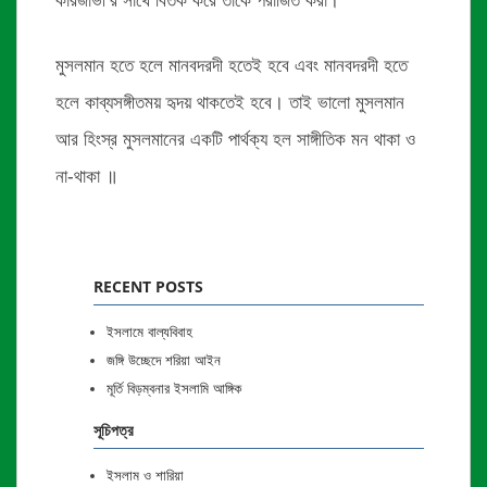
কারজাভী’র সাথে বিতর্ক করে তাঁকে পরাজিত করা।
মুসলমান হতে হলে মানবদরদী হতেই হবে এবং মানবদরদী হতে
হলে কাব্যসঙ্গীতময় হৃদয় থাকতেই হবে। তাই ভালো মুসলমান
আর হিংস্র মুসলমানের একটি পার্থক্য হল সাঙ্গীতিক মন থাকা ও
না-থাকা ॥
RECENT POSTS
ইসলামে বাল্যবিবাহ
জঙ্গি উচ্ছেদে শরিয়া আইন
মূর্তি বিড়ম্বনার ইসলামি আঙ্গিক
সূচিপত্র
ইসলাম ও শারিয়া