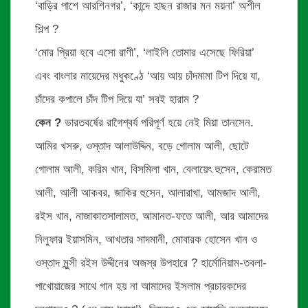
‘বাড়ির পাশে আরশিনগর’, ‘কান্দে হাছন রাজার মন ময়না’ অশীল
শিল্প ?
‘মোর প্রিয়া হবে এসো রাণী’, ‘লাইলি তোমার এসেছে ফিরিয়া’
এবং বাংলার মায়েদের মধুকণ্ঠে ‘আয় আয় চাঁদমামা টিপ দিয়ে যা,
চাঁদের কপালে চাঁদ টিপ দিয়ে যা’ সবই হারাম ?
কেন ?
ভারতবর্ষের রাগৈশ্বর্য পরিপূর্ণ হয়ে নেই মিয়া তানসেন.
আমির খসরু, ওস্তাদ আলাউদ্দিন, বড়ে গোলাম আলী, ছোটে
গোলাম আলী, করিম খান, বিসমিলা খান, বেলায়েৎ হুসেন, কেরামত
আলী, আলী আকবর, জাকির হুসেন, আলারাখা, আমজাদ আলী,
রইস খান, নাজাকাতসালামত, আমানত-ফতে আলী, আর আমাদের
নিলুফার ইয়াসমিন, আখতার সাদমানী, মোবারক হোসেন খান ও
ওস্তাদ মুন্সী রইস উদ্দীনের অজস্র উপহারে ? হার্মোনিয়াম-তবলা-
পাখোয়াজের সাথে গান হয় না আমাদের ইসলাম প্রচারকদের