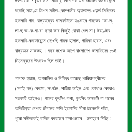
দরগাতেও ? (এর নাম ‘সামা’), বিদেশেও এক জামাতি কনফারেন্সে
শুনেছি সাউণ্ড ভিশন সঙ্গীত-কোম্পানীর অ্যাডাম্স্-ওয়ার্ল্ড সিরিজের
ইসলামি গান, বাদ্যযন্ত্রের কানফাটানো হুঙ্কারে গায়কের “আ-ল্-
লা-হু আ-ক-বা-র” ছাড়া আর কিছুই বোঝা গেল না।
টরণ্টোর
ইসলামি-কনফারেন্সে দেখেছি গায়ক হালাল, গায়িকা হারাম, এবং
বাদ্যযন্ত্র মাকরুহ
। বছর দশেক আগে বাংলাদেশ জামাতিদের ১৬ই
ডিসেম্বরের উৎসবও ছিল তাই।
গানকে হারাম, অপমানিত ও নিষিদ্ধ করেছে শারিয়াপন্থীদের
(সবাই নন) কেতাব, সংগঠন, শারিয়া আইন এবং কোথাও কোথাও
সরকারি আইনও। গানের কুৎসিৎ কথা, কুৎসিৎ অঙ্গভঙ্গি বা গানের
অতিরিক্ত নেশায় জীবনের ক্ষতি ইত্যাদির সীমা টানেননি তাঁরা,
পুরো সঙ্গীতকেই বাতিল করেছেন ঢালাওভাবে। উদাহরণ দিচ্ছি :