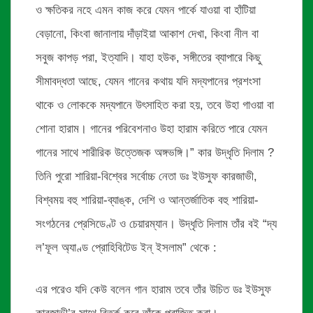
ও ক্ষতিকর নহে এমন কাজ করে যেমন পার্কে যাওয়া বা হাঁটিয়া
বেড়ানো, কিংবা জানালায় দাঁড়াইয়া আকাশ দেখা, কিংবা নীল বা
সবুজ কাপড় পরা, ইত্যাদি। যাহা হউক, সঙ্গীতের ব্যাপারে কিছু
সীমাবদ্ধতা আছে, যেমন গানের কথায় যদি মদ্যপানের প্রশংসা
থাকে ও লোককে মদ্যপানে উৎসাহিত করা হয়, তবে উহা গাওয়া বা
শোনা হারাম। গানের পরিবেশনাও উহা হারাম করিতে পারে যেমন
গানের সাথে শারীরিক উত্তেজক অঙ্গভঙ্গি।” কার উদ্ধৃতি দিলাম ?
তিনি পুরো শারিয়া-বিশ্বের সর্বোচ্চ নেতা ডঃ ইউসুফ কারজাভী,
বিশ্বময় বহু শারিয়া-ব্যাঙ্ক, দেশি ও আন্তর্জাতিক বহু শারিয়া-
সংগঠনের প্রেসিডেণ্ট ও চেয়ারম্যান। উদ্ধৃতি দিলাম তাঁর বই “দ্য
ল’ফূল অ্যাণ্ড প্রোহিবিটেড ইন্ ইসলাম” থেকে :
এর পরেও যদি কেউ বলেন গান হারাম তবে তাঁর উচিত ডঃ ইউসুফ