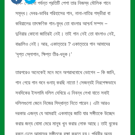
ছাদ- পেটানো পর্যন্ত প্রতিটি পেশা তার নিজস্ব মৌলিক গানে
সমৃদ্ধ। দেবর-ভাবির পরিহাসের গান, নানা-নাতির গম্ভীরা বা
কবিয়ালের তাৎক্ষণিক গান-যুদ্ধ তো বাংলার আশ্চর্য সম্পদ −
দুনিয়ার কোনো জাতিরই নেই। তাই গান নেই তো বাংলাও নেই,
বাঙালিও নেই। আর, একাত্তরে ? একাত্তরে গান আমাদের
‘দৃপ্ত স্লোগান, ক্ষিপ্ত তীর-ধনুক।’
তারপরেও অনেকেই মনে মনে অপরাধবোধে ভোগেন − কি জানি,
গান গেয়ে গান শুনে গুনাহ্ করছি নাতো ! সেজন্যই নিরপেক্ষভাবে
সবদিকের ইসলামি দলিল দেখিয়ে এ নিবন্ধ লেখা যাতে সবাই
দলিলগুলো জেনে নিজের সিদ্ধান্ত নিতে পারেন। এটা আরও
দরকার এজন্য যে আমরাই একমাত্র জাতি যার সঙ্গীতকে উচ্ছেদ
করার জন্য বোমা মেরে মানুষ খুন করার লোক আছে। তাই বুকের
রক্ত ঢেলে আমাদের সঙ্গীতকে রক্ষা করতে হয়। পৃথিবীর অন্য