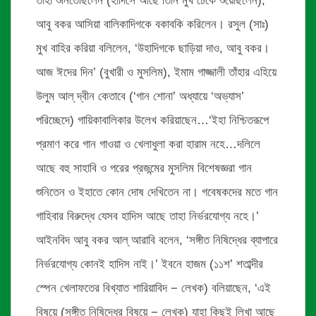
তাহা শুনিতেছিলেন (হাদিসে আছে তিনি মুখ ঢেকে শুয়েছিলেন),
আবু বকর আসিয়া বালিকাদিগকে বকাবকি করিলেন। রসুল (সাঃ)
মুখ বাহির করিয়া বলিলেন, ‘উহাদিগকে ছাড়িয়া দাও, আবু বকর।
আজ ঈদের দিন’ (বুখারী ও মুসলিম), ইমাম গাজ্জালী তাঁহার এহিয়ে
উলুম আল্ দ্বীন কেতাবে (‘গান শোনা’ অধ্যায়ে ‘অভ্যাস’
পরিচ্ছেদে) গায়িকাবালিকার উলেখ করিয়াছেন…‘ইহা নিশ্চিতরূপে
প্রমাণ করে গান গাওয়া ও খেলাধুলা করা হারাম নহে…দলিলে
আছে বহু সাহাবি ও পরের প্রজন্মের মুসলিম বিশেষজ্ঞরা গান
শুনিতেন ও ইহাতে কোন দোষ দেখিতেন না। গবেষকদের মতে গান
গাহিবার বিরুদ্ধে যেসব হাদিস আছে তাহা নির্ভরযোগ্য নহে।’
আইনবিদ আবু বকর আল্ আরাবি বলেন, ‘সঙ্গীত নিষিদ্ধের ব্যাপারে
নির্ভরযোগ্য কোনই হাদিস নাই।’ ইবনে হাজম (১১শ’ শতাব্দীর
স্পেন খেলাফতের বিখ্যাত শারিয়াবিদ − লেখক) বলিয়াছেন, ‘এই
বিষয়ে (সঙ্গীত নিষিদ্ধের বিষয়ে − লেখক) যাহা কিছুই লিখা আছে