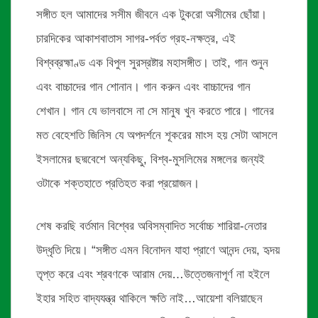
সঙ্গীত হল আমাদের সসীম জীবনে এক টুকরো অসীমের ছোঁয়া।
চারদিকের আকাশবাতাস সাগর-পর্বত গ্রহ-নক্ষত্র, এই
বিশ্বব্রহ্মাণ্ড এক বিপুল সুরস্রষ্টার মহাসঙ্গীত। তাই, গান শুনুন
এবং বাচ্চাদের গান শোনান। গান করুন এবং বাচ্চাদের গান
শেখান। গান যে ভালবাসে না সে মানুষ খুন করতে পারে। গানের
মত বেহেশতি জিনিস যে অপদর্শনে শূকরের মাংস হয় সেটা আসলে
ইসলামের ছদ্মবেশে অন্যকিছু, বিশ্ব-মুসলিমের মঙ্গলের জন্যই
ওটাকে শক্তহাতে প্রতিহত করা প্রয়োজন।
শেষ করছি বর্তমান বিশ্বের অবিসম্বাদিত সর্বোচ্চ শারিয়া-নেতার
উদ্ধৃতি দিয়ে। “সঙ্গীত এমন বিনোদন যাহা প্রাণে আনন্দ দেয়, হৃদয়
তৃপ্ত করে এবং শ্রবণকে আরাম দেয়…উত্তেজনাপূর্ণ না হইলে
ইহার সহিত বাদ্যযন্ত্র থাকিলে ক্ষতি নাই…আয়েশা বলিয়াছেন