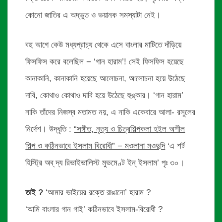
কোনো জাতির এ অদ্ভুত ও ভয়ানক সমস্যাটা নেই।
বহু আগে কেউ মধ্যপ্রাচ্য থেকে এসে বাংলার মাটিতে দাঁড়িয়ে
ফিসফিস করে বলেছিল − ‘গান হারাম’! সেই ফিসফিস হয়েছে
কানাকানি, কানাকানি হয়েছে আলোচনা, আলোচনা হয়ে উঠেছে
দাবি, কোথাও কোথাও দাবি হয়ে উঠেছে হুঙ্কার। ‘গান হারাম’
নাকি তাঁদের নিজস্ব মতামত নয়, এ নাকি একেবারে আলা- রসুলের
নির্দেশ। উদ্ধৃতি :
“সঙ্গীত, নৃত্য ও চিত্রশিল্পকলা হইল অশীল
শিল্প ও কঠিনভাবে ইসলাম বিরোধী” − মওলানা মওদুদি
‘এ শর্ট
হিস্ট্রি অব্ দ্য রিভাইভালিস্ট মুভমেণ্ট ইন্ ইসলাম’ পৃঃ ৩০।
তাই ?
‘আমার ভাইয়ের রক্তে রাঙানো’ হারাম ?
‘আমি বাংলার গান গাই’ কঠিনভাবে ইসলাম-বিরোধী ?