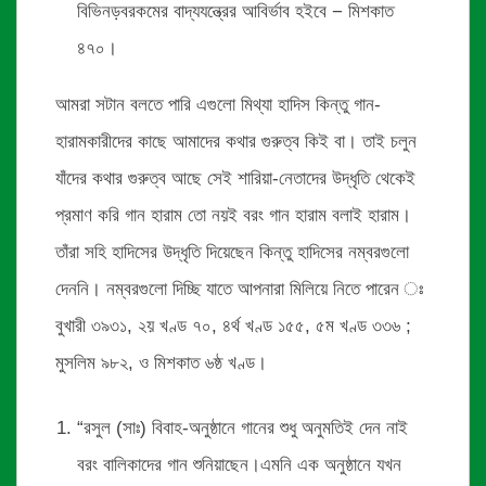
বিভিনড়বরকমের বাদ্যযন্ত্রের আবির্ভাব হইবে − মিশকাত
৪৭০।
আমরা সটান বলতে পারি এগুলো মিথ্যা হাদিস কিন্তু গান-
হারামকারীদের কাছে আমাদের কথার গুরুত্ব কিই বা। তাই চলুন
যাঁদের কথার গুরুত্ব আছে সেই শারিয়া-নেতাদের উদ্ধৃতি থেকেই
প্রমাণ করি গান হারাম তো নয়ই বরং গান হারাম বলাই হারাম।
তাঁরা সহি হাদিসের উদ্ধৃতি দিয়েছেন কিন্তু হাদিসের নম্বরগুলো
দেননি। নম্বরগুলো দিচ্ছি যাতে আপনারা মিলিয়ে নিতে পারেন ঃ
বুখারী ৩৯৩১, ২য় খণ্ড ৭০, ৪র্থ খণ্ড ১৫৫, ৫ম খণ্ড ৩৩৬ ;
মুসলিম ৯৮২, ও মিশকাত ৬ষ্ঠ খণ্ড।
“রসুল (সাঃ) বিবাহ-অনুষ্ঠানে গানের শুধু অনুমতিই দেন নাই
বরং বালিকাদের গান শুনিয়াছেন।এমনি এক অনুষ্ঠানে যখন