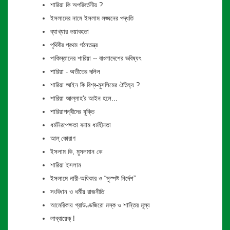
শারিয়া কি অপরিবর্তনীয় ?
ইসলামের নামে ইসলাম লঙ্ঘনের পদ্ধতি
ব্যাখ্যার ভয়াবহতা
পৃথিবীর প্রথম গঠনতন্ত্র
পাকিস্তানের শারিয়া -- বাংলাদেশের ভবিষ্যৎ
শারিয়া - অতীতের দলিল
শারিয়া আইন কি বিশ্ব-মুসলিমের ঐতিহ্য ?
শারিয়া আল্লাহ'র আইন হলে...
শারিয়াপন্থীদের যুক্তি
ধর্মনিরপেক্ষতা বনাম ধর্মহীনতা
আল্ কোরাণ
ইসলাম কি, মুসলমান কে
শারিয়া ইসলাম
ইসলামে নারী-অধিকার ও “সুস্পষ্ট নির্দেশ”
সংবিধান ও ধর্মীয় রাজনীতি
আমেরিকায় গ্রাউণ্ডজিরো মস্ক ও শান্তির মূল্য
লাব্বায়েক্ !