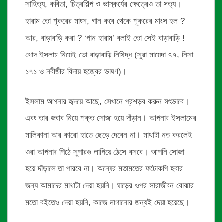
সাহিত্য, কবিতা, চিত্রশিল্প ও ভাস্কর্যের ক্ষেত্রেও তা সত্য।
হারাম তো শূকরের মাংস, গান কবে থেকে শূকরের মাংস হল ?
আর, বাড়াবাড়ি করা ? ‘গান হারাম’ বলাই তো সেই বাড়াবাড়ি !
খোদ ইসলাম নিয়েই তো বাড়াবাড়ি নিষিদ্ধ (সুরা মায়েদা ৭৭, নিসা
১৭১ ও নবীজীর বিদায় হজ্বের ভাষণ)।
ইসলাম আপনার হৃদয়ে আছে, সেখানে প্রশড়ব করুন সৎভাবে।
এবং তার জবাব নিয়ে শক্ত সোজা হয়ে দাঁড়ান। আপনার ইসলামের
মালিকানা আর কারো হাতে ছেড়ে দেবেন না। মাথাটা নত করলেই
ওরা আপনার পিঠে সুপারগু লাগিয়ে ঠেসে বসবে। আপনি সোজা
হয়ে দাঁড়ালে তা পারবে না। অন্যের মতামতের ফটোকপি হবার
জন্য আমাদের মাথাটা দেয়া হয়নি। ঘাড়ের ওপর সারাজীবন বোঝার
মতো বইতেও দেয়া হয়নি, কাজে লাগানোর জন্যই দেয়া হয়েছে।